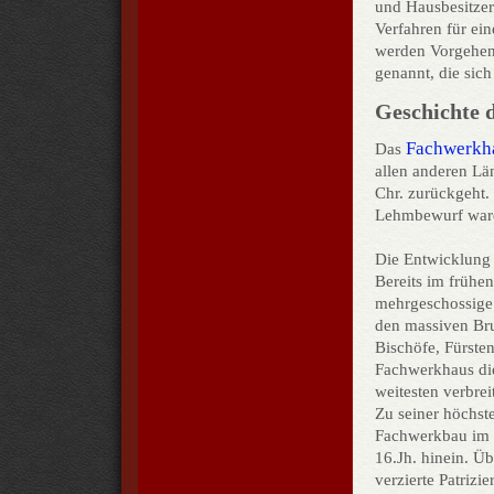
und Hausbesitzer 
Verfahren für ei
werden Vorgehen
genannt, die sich
Geschichte 
Fachwerkh
Das
allen anderen Län
Chr. zurückgeht.
Lehmbewurf ware
Die Entwic
klung 
Bereits im frühen
mehrgeschossige
den massiven Br
Bischöfe, Fürsten
Fachwerkhaus di
weitesten verbre
Zu seiner höchst
Fachwerkbau im 1
16.Jh. hinein. Üb
verzierte Patrizie