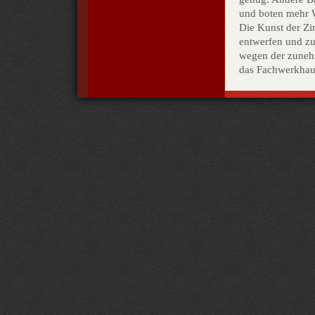
und boten mehr 
Die Kunst der Zi
entwerfen und zu
wegen der zuneh
das Fachwerkhaus