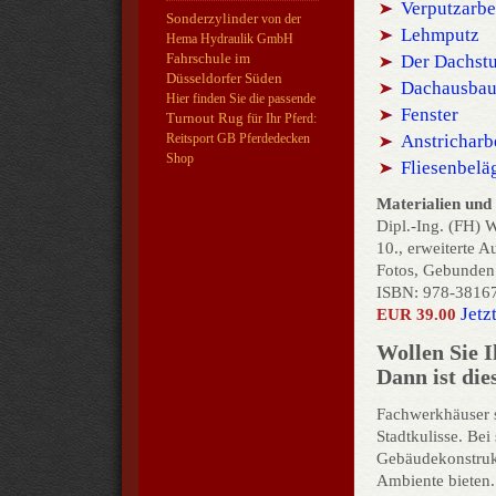
Verputzarbe
Sonderzylinder
von der
Lehmputz
Hema Hydraulik GmbH
Fahrschule im
Der Dachstu
Düsseldorfer Süden
Dachausba
Hier finden Sie die passende
Fenster
Turnout Rug
für Ihr Pferd:
Anstricharb
Reitsport GB Pferdedecken
Shop
Fliesenbelä
Materialien und
Dipl.-Ing. (FH) 
10., erweiterte A
Fotos, Gebunden
ISBN: 978-38167
Jetz
EUR 39.00
Wollen Sie 
Dann ist die
Fachwerkhäuser s
Stadtkulisse. Bei
Gebäudekonstruk
Ambiente bieten.