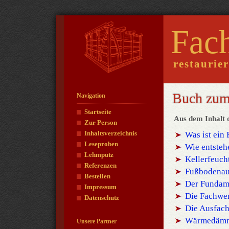
Fac
restaurie
Buch zum
Navigation
Startseite
Aus dem Inhalt 
Zur Person
Inhaltsverzeichnis
Was ist ein
Leseproben
Wie entsteh
Lehmputz
Kellerfeuch
Referenzen
Fußbodenau
Bestellen
Der Fundam
Impressum
Die Fachwe
Datenschutz
Die Ausfac
Wärmedäm
Unsere Partner