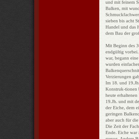
und mit feinem 
Balken, mit wund
Schmuckfachwerk
sieben bis acht 
Handel und das H
dem Bau der gro
Mit Beginn des 3
endgültig vorbei
war, begann eine
wurden einfacher
Balkenquerschnit
Verzierungen gab
Im 18. und 19.Jh
Konstruk-tionen 
heute erhaltenen
19.Jh. und mit 
der Eiche, dem e
geringen Balkenq
aber auch für d
Die Zeit der Fa
Ende. Eiche war 
genug. Andere Ba