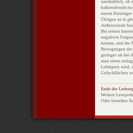
unerheblich, ob 
balkenüberdecken
einem Putzträger 
Übrigen ist in gl
Außenwände bes
Bei reinen Inne
negativen Folgen
könnte, und die 
Bewegungen der 
geringer als bei
man einen einlag
Lehmputz wird, w
Gefachflächen so
Ende der Ledese
Weitere Leseprob
Oder bestellen S