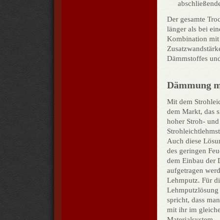
abschlie­ßen
Der gesamte Tro
länger als bei e
Kombination mit
Zusatzwandstärke
Dämmstoffes un
Dämmung mit
Mit dem Strohlei
dem Markt, das s
hoher Stroh- und
Strohleichtlehms
Auch diese Lösun
des geringen Feu
dem Einbau der 
aufgetragen werd
Lehmputz. Für d
Lehmputzlösung
spricht, dass man
mit ihr im gleich
Materialsystem