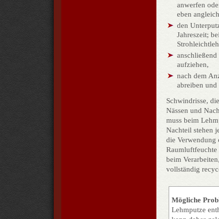
anwerfen oder
eben angleich
den Unterputz
Jahreszeit; b
Strohleichtleh
anschließend 
aufziehen,
nach dem Anzi
abrei­ben und
Schwindrisse, di
Nässen und Nachr
muss beim Lehm
Nachteil stehen j
die Verwendung e
Raumluftfeuchte 
beim Verarbeiten
vollständig recyc
Mögliche Prob
Lehmputze enth