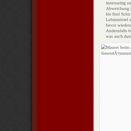
innenseitig z
Abweichung je
bis fünf Sch
Lehmmörtel un
bevor wiederu
Andernfalls b
was auch durc