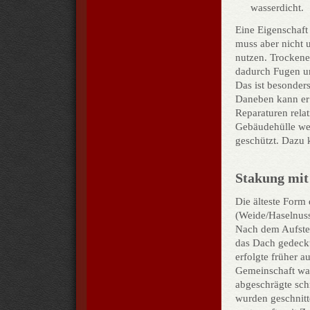
wasserdicht.
Eine Eigenschaft 
muss aber nicht u
nutzen. Trockene
dadurch Fugen un
Das ist besonder
Daneben kann er
Reparaturen rela
Gebäudehülle we
geschützt. Dazu 
Stakung mi
Die älteste Form
(Weide/Haselnus
Nach dem Aufste
das Dach gedeck
erfolgte früher a
Gemeinschaft war
abgeschrägte sch
wurden geschnit