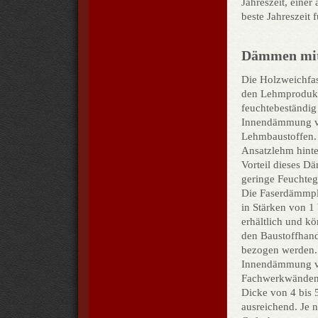
Jahreszeit, eine
beste Jahreszeit 
Dämmen mit
Die Holzweichfas
den Lehmprodukte
feuchtebeständig 
Innendämmung vo
Lehmbaustoffen. 
Ansatzlehm hinte
Vorteil dieses D
geringe Feuchteg
Die Faserdämmpl
in Stärken von 1
erhältlich und k
den Baustoffhan
bezogen werden. 
Innendämmung 
Fachwerkwänden 
Dicke von 4 bis
ausreichend. Je 