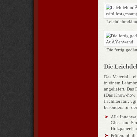
Leichtlehmdämmun
Die fertig gedä
Die Leicht
Das Material – ei
in einem Lehmbre
angeliefert. Das
(Das Know-how z
Fachliteratur; v
besonders für den
Alle Innenwa
Gips- und Str
Holzpaneelen –
Prüfen, ob di