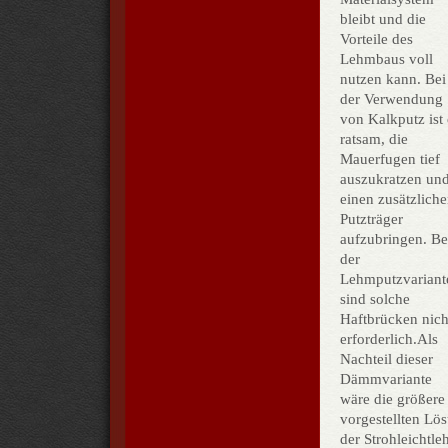
bleibt und die
Vorteile des
Lehmbaus voll
nutzen kann. Bei
der Verwendung
von Kalkputz ist 
ratsam, die
Mauerfugen tief
auszukratzen un
einen zusätzlich
Putzträger
aufzubringen. Be
der
Lehmputzvariant
sind solche
Haftbrücken nich
erforderlich.Als
Nachteil dieser
Dämmvariante
wäre die größere
vorgestellten L
der Strohleichtl