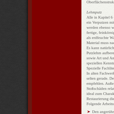
Oberflächenstruk
Lehmputz
Alle in Kapitel 
ein Verputzen m
werden ebenso w
fertige, feinkör
als erdfeuchte W
Material muss n
Es kann natürlic
Putzlehm aufbere
sowie Art und An
speziellen Kennt
Spezielle Fachlit
In alten Fachwerk
sel­ten gerade. 
empfehlen. Auße
Stoßschäden rela
ideal zum Charakt
Restaurierung di
Folgende Arbeitss
Den angerühr