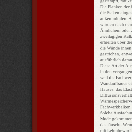
gestampft, mit Zu
Die Flanken der 
die Staken einge
außen mit dem A
wurden nach dem 
Ähnlichem oder a
zweilagigen Kal
erhielten über d
die Wände innen 
gestrichen, entwe
ausführlich darau
Diese Art der Au
in den vergangen
weil die Fachwer
Wandaufbaues ein
Hauses, das Elas
Diffusionsverha
Wärmespeicherve
Fachwerkbalken. 
Solche Ausfachung
Mode gekommen. 
das täuscht. Wen
mit Lehmbewurf e