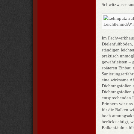
Schwitzwasserausf
Im Fachwerkhaus 
Dielenfußböden, 
ständigen leicht
praktisch unmögl
gewährleisten –
späteren Einbau 
Sanierungserfahru
eine wirksame A
Dichtungsfolien a
Dichtungsfolien 
entsprechenden I
Erinnern wir uns
für die Balken 
hoch atmungs­akt
berücksichtigt, 
Balkenfäulnis fü