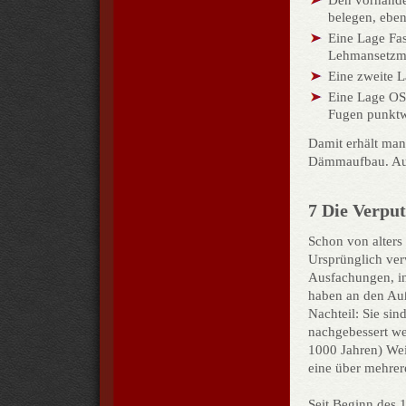
belegen, eben
Eine Lage Fa
Lehmansetzmö
Eine zweite L
Eine Lage OSB
Fugen punktw
Damit erhält man
Dämmaufbau. Auf
7 Die Verput
Schon von alters
Ursprünglich ve
Ausfachungen, i
haben an den Au
Nachteil: Sie si
nachgebessert we
1000 Jahren) Wei
eine über mehrer
Seit Beginn des 