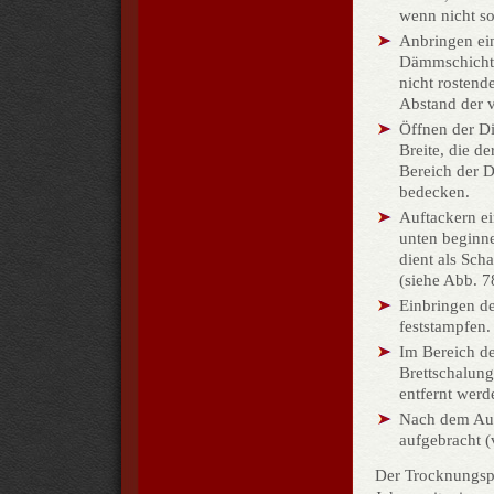
wenn nicht so
Anbringen ein
Dämmschichtd
nicht rostend
Abstand der v
Öffnen der D
Breite, die 
Bereich der 
bedecken.
Auftackern ei
unten beginne
dient als Sch
(siehe Abb. 7
Einbringen de
feststampfen.
Im Bereich de
Brettschalung
entfernt wer
Nach dem Aus
aufgebracht (
Der Trocknungspr