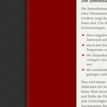
Die Innend
Die Innendämmung
einer Wärmedämmu
erwähnt, birgt da
lösen sind. Um 
berücksichtigen,
diese negativ
Jahreszeit au
durch den Ei
Temperatur wi
die Taupunkt
verlagert, da
aus;
die ausfallen
gelangen und 
Nun wird immer w
Abdichten der I
lösen. Rein theor
und Stöße der Dic
jede Undichtigke
feuchtwarmer In