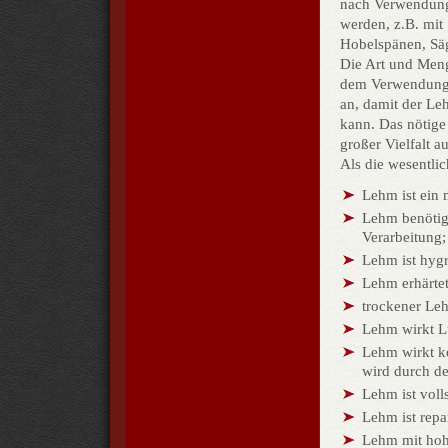
nach Verwendungs
werden, z.B. mit 
Hobelspänen, Sä
Die Art und Meng
dem Verwendungs
an, damit der Le
kann. Das nötig
großer Vielfalt a
Als die wesentli
Lehm ist ein m
Lehm benötigt
Verarbeitung;
Lehm ist hygr
Lehm erhärte
trockener Leh
Lehm wirkt Lu
Lehm wirkt k
wird durch d
Lehm ist voll
Lehm ist repa
Lehm mit hoh