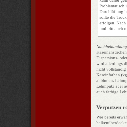
kann daher gel
Problematisch i
Durchlüftung hi
sollte die Tro
erfolgen. Nach
und tritt auch n
Nachbehandlung
Kaseinanstrichen
Dispersions- ode
wird allerdings d
nicht vollständig
Kaseinfarben (vgl
abbinden. Lehmpu
Lehmputz aber au
auch farbige Leh
Verputzen r
Wie bereits erwä
balkenüberdecken