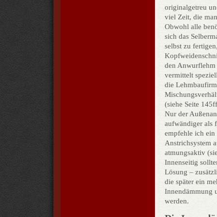
originalgetreu un
viel Zeit, die ma
Obwohl alle benö
sich das Selberm
selbst zu fertig
Kopfweidenschnit
den Anwurflehm 
vermittelt spezi
die Lehmbaufirm
Mischungsverhält
(siehe Seite 145ff
Nur der Außenans
aufwändiger als f
empfehle ich ein 
Anstrichsystem a
atmungsaktiv (si
Innenseitig soll
Lösung – zusätzl
die später ein m
Innendämmung und
werden.