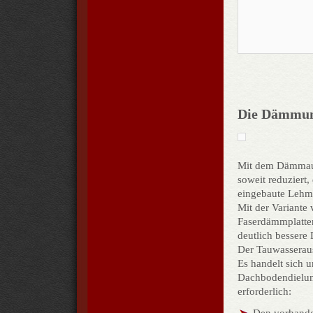
Die Dämmun
Mit dem Dämmauf
soweit reduziert
eingebaute Lehm-
Mit der Variant
Faserdämmplatten
deutlich besser
Der Tauwasserausf
Es handelt sich 
Dachbodendielung
erforderlich:
Den vorhande