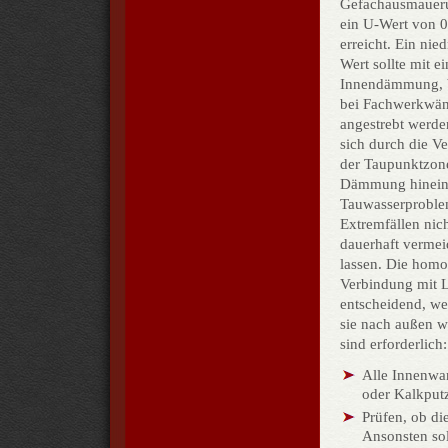
Gefachausmauer
ein U-Wert von 0
erreicht. Ein nied
Wert sollte mit ei
Innendämmung, 
bei Fachwerkwän
angestrebt werde
sich durch die V
der Taupunktzone
Dämmung hinei
Tauwasserproble
Extremfällen nic
dauerhaft verme
lassen. Die hom
Verbindung mit L
entscheidend, we
sie nach außen wi
sind erforderlich:
Alle Innenwa
oder Kalkputz
Prüfen, ob di
Ansonsten sol