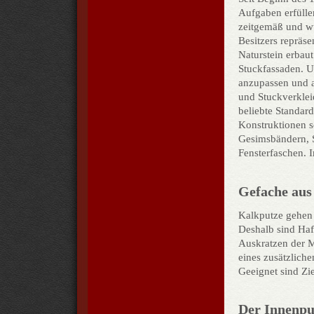
Aufgaben erfülle
zeitgemäß und wu
Besitzers repräse
Naturstein erbaut
Stuckfassaden. 
anzupassen und a
und Stuckverklei
beliebte Standar
Konstruktionen s
Gesimsbändern, S
Fensterfaschen. 
Gefache aus
Kalkputze gehen 
Deshalb sind Haf
Auskratzen der M
eines zusätzliche
Geeignet sind Zi
Der Innenpu