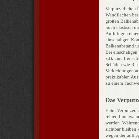
Verputzarbeiten 
Wandflächen besc
großen Balkenabs
hoch elastisch u
Aufbringen einer
einschaligen Kon
Balkenabstand un
Bei einschaligen
z.B. eine frei s
Schäden wie Riss
Verkleidungen au
praktikablen Ausw
zu einem Fachwe
Das Verputz
Beim Verputzen 
reinen Innenwan
werden. Während
sichtbar bleiben
wegen der aufli