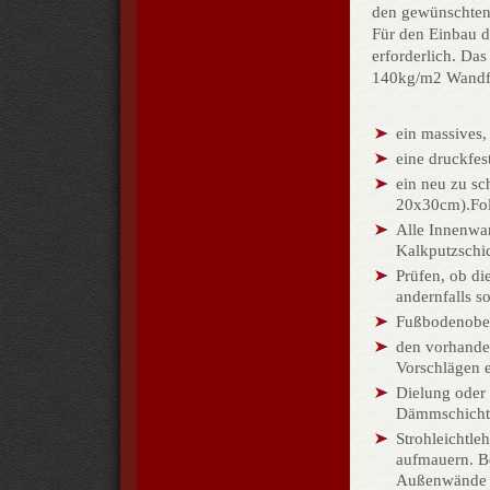
den gewünschten 
Für den Einbau de
erforderlich. Das
140kg/m2 Wandfl
ein massives,
eine druckfes
ein neu zu sc
20x30cm).Folg
Alle Innenwa
Kalkputzschic
Prüfen, ob di
andernfalls s
Fußbodenober
den vorhande
Vorschlägen 
Dielung oder 
Dämmschichtdi
Strohleichtl
aufmau­ern. Be
Außenwände d