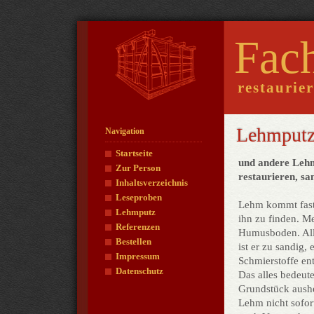
Fac
restaurie
Lehmput
Navigation
Startseite
und andere Leh
Zur Person
restaurieren, s
Inhaltsverzeichnis
Leseproben
Lehm kommt fast 
Lehmputz
ihn zu finden. Me
Referenzen
Humusboden. Alle
Bestellen
ist er zu sandig, 
Impressum
Schmierstoffe ent
Datenschutz
Das alles bedeut
Grundstück aushe
Lehm nicht sofort