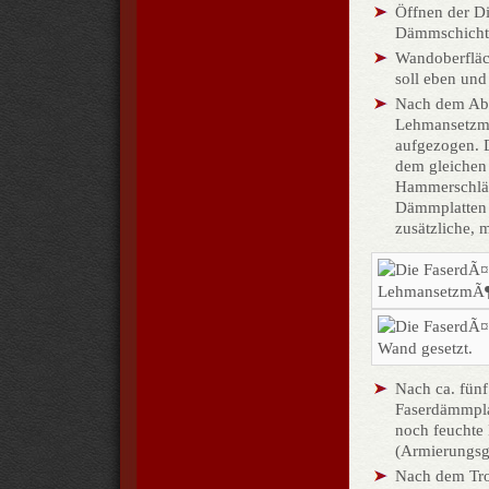
Öffnen der D
Dämmschicht
Wandoberfläc
soll eben und 
Nach dem Abt
Lehmansetzmö
aufgezogen. D
dem gleichen 
Hammerschläg
Dämmplatten k
zusätzliche, 
Nach ca. fünf
Faserdämmplat
noch feuchte 
(Armierungsg
Nach dem Tro